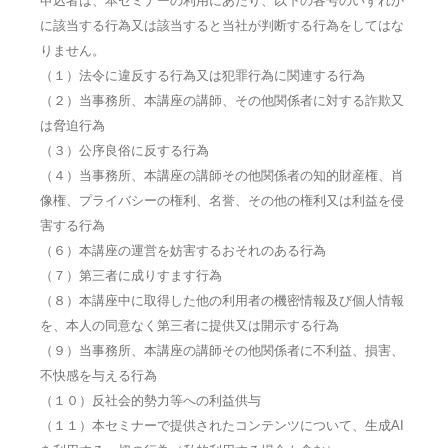
申込者は、本セミナーの利用にあたり、以下の各号のいずれか
に該当する行為又は該当すると当社が判断する行為をしてはな
りません。
（１）法令に違反する行為又は犯罪行為に関連する行為
（２）当事務所、本講座の講師、その他関係者に対する詐欺又
は脅迫行為
（３）公序良俗に反する行為
（４）当事務所、本講座の講師その他関係者の知的財産権、肖
像権、プライバシーの権利、名誉、その他の権利又は利益を侵
害する行為
（６）本講座の運営を妨害するおそれのある行為
（７）第三者に成りすます行為
（８）本講座中に取得した他の利用者の機密情報及び個人情報
を、本人の同意なく第三者に提供又は開示する行為
（９）当事務所、本講座の講師その他関係者に不利益、損害、
不快感を与える行為
（１０）反社会的勢力等への利益供与
（１１）本セミナーで提供されたコンテンツについて、生成AI