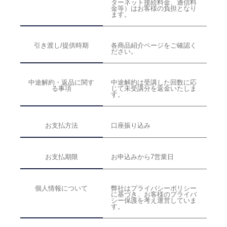
ターネット接続料金、通信料
金等）はお客様の負担となり
ます。
引き渡し/提供時期
各商品紹介ページをご確認く
ださい。
中途解約・返品に関す
中途解約は受講した回数に応
る事項
じて未受講分を返金いたしま
す。
お支払方法
口座振り込み
お支払期限
お申込みから7営業日
個人情報について
弊社はプライバシーポリシー
に基づき、お客様のプライバ
シー保護を考え運営していま
す。