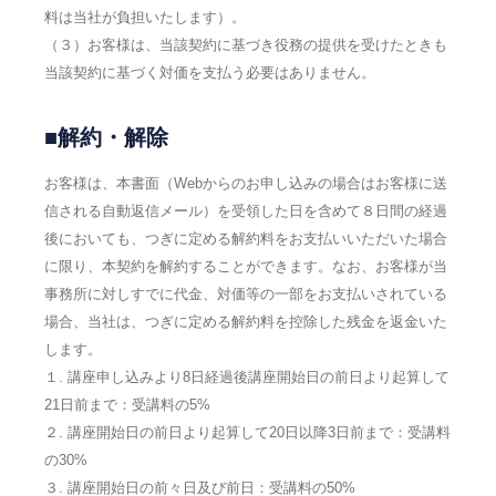
料は当社が負担いたします）。
（３）お客様は、当該契約に基づき役務の提供を受けたときも
当該契約に基づく対価を支払う必要はありません。
■解約・解除
お客様は、本書面（Webからのお申し込みの場合はお客様に送
信される自動返信メール）を受領した日を含めて８日間の経過
後においても、つぎに定める解約料をお支払いいただいた場合
に限り、本契約を解約することができます。なお、お客様が当
事務所に対しすでに代金、対価等の一部をお支払いされている
場合、当社は、つぎに定める解約料を控除した残金を返金いた
します。
１. 講座申し込みより8日経過後講座開始日の前日より起算して
21日前まで：受講料の5%
２. 講座開始日の前日より起算して20日以降3日前まで：受講料
の30%
３. 講座開始日の前々日及び前日：受講料の50%