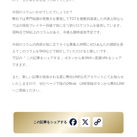
今回のコラムいかがでしたでしょうか？
弊社では専門知識や実務力を重視してTOTを複数回達成した代表上田なら
ではの現役プレイヤー目線で役に立つ切り口でコラムを提供しています。
現時点で50以上のコラムがあり、今後も随時追加予定です。
今回のコラムの内容が役に立てそうな募集人仲間にぜひあなたの感想を添
えてこのコラムをSNSなどで紹介していただけると嬉しいです。
下記の『 この記事をシェアする 』ボタンから各SNSへ直接URLをシェア
できます。
また、新しい記事が追加される度に弊社LINE公式アカウントにてお知らせ
いたしますので、ぜひページ下段のOfficial LINE登録ボタンから弊社LINE
へご登録ください。
Facebook
X
Copy
この記事をシェアする
Link