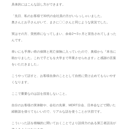
具体的にはこんな話し方ができます。
「先日、私のお客様で30代の会社員の方がいらっしゃいました。
奥さんとお子さんがいて、まさに〇〇さんと同じような状況でした。
実はその方、突然癌になってしまい、余命2〜3ヶ月と宣告されてしまった
んです。
幸いにも手厚い癌の保障と死亡保険に入っていたので、奥様から『本当に
助かりました。これで子どもを大学まで卒業させられます』と感謝の言葉
をいただきました」
こうやって話すと、お客様自身のこととして自然に受け止めてもらいやす
くなります。
ここで重要なのは話を捏造しないこと。
自分のお客様の実体験や、会社の先輩、MDRT分会、日本会などで聞いた
経験談を借りてもいいので、リアルな話を使うことが大切です。
こういった話を積極的に聞いておくことでより説得力のある第三者話法が