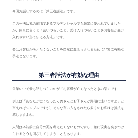
今回お話しするのは『第三者話法』です。
この手法は私の前職であるプルデンシャルでも頻繁に使われていました
が、簡単に言うと『言いづらいこと、受け入れづらいことをお客様が受け
入れやすい形で伝える方法』です。
要はお客様が考えたくないことを自然に腹落ちさせるために非常に有効な
手法となります。
第三者話法が有効な理由
営業の中で最も話しづらいのが「お客様が亡くなったときの話」です。
例えば「あなたが亡くなったら奥さんとお子さんが路頭に迷いますよ」と
言えればシンプルですが、そんな言い方をされたら多くのお客様は抵抗を
感じますよね。
人間は本能的に自分の死を考えたくないものですし、急に現実を突きつけ
られると心を閉ざしてしまうこともあります。