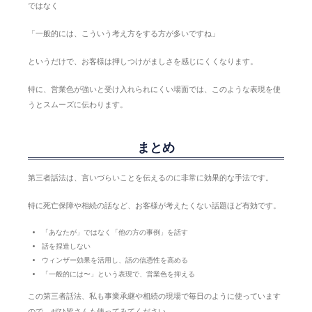
ではなく
「一般的には、こういう考え方をする方が多いですね」
というだけで、お客様は押しつけがましさを感じにくくなります。
特に、営業色が強いと受け入れられにくい場面では、このような表現を使
うとスムーズに伝わります。
まとめ
第三者話法は、言いづらいことを伝えるのに非常に効果的な手法です。
特に死亡保障や相続の話など、お客様が考えたくない話題ほど有効です。
「あなたが」ではなく「他の方の事例」を話す
話を捏造しない
ウィンザー効果を活用し、話の信憑性を高める
「一般的には〜」という表現で、営業色を抑える
この第三者話法、私も事業承継や相続の現場で毎日のように使っています
ので、ぜひ皆さんも使ってみてください。