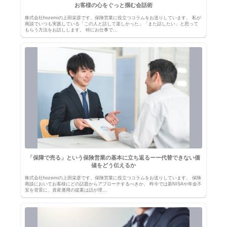
お客様の心をぐっと掴む会話術
株式会社hozemiの上田栄彦です。保険営業に役立つコラムをお送りしています。 私が
商談でいつも実践している「この人と話して楽しかった」「また話したい」と思って
もらう方法をお話しします。 特にお仕事で…
「保障で売る」という保険営業の基本に立ち返るーー代替できない価
値をどう伝えるか
株式会社hozemiの上田栄彦です。保険営業に役立つコラムをお送りしています。 保険
商談においてお客様にどの話題からアプローチするべきか。 昨今では新NISAや年金不
安を背景に、資産運用の提案は話が理…