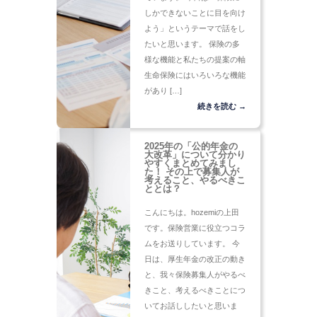
しかできないことに目を向け
よう」というテーマで話をし
たいと思います。 保険の多
様な機能と私たちの提案の軸
生命保険にはいろいろな機能
があり […]
続きを読む →
2025年の「公的年金の
大改革」について分かり
やすくまとめてみまし
た！ その上で募集人が
考えること、やるべきこ
ととは？
こんにちは。hozemiの上田
です。保険営業に役立つコラ
ムをお送りしています。 今
日は、厚生年金の改正の動き
と、我々保険募集人がやるべ
きこと、考えるべきことにつ
いてお話ししたいと思いま