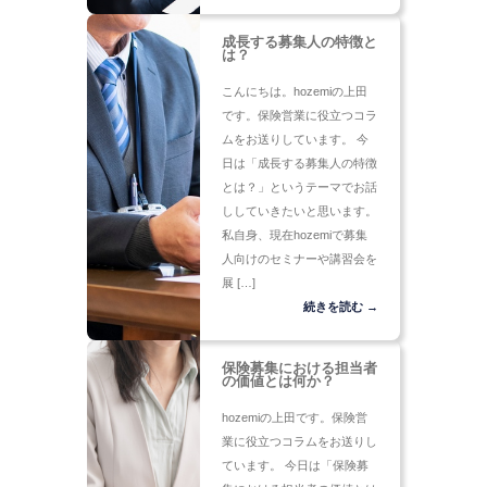
成長する募集人の特徴と
は？
こんにちは。hozemiの上田
です。保険営業に役立つコラ
ムをお送りしています。 今
日は「成長する募集人の特徴
とは？」というテーマでお話
ししていきたいと思います。
私自身、現在hozemiで募集
人向けのセミナーや講習会を
展 […]
続きを読む →
保険募集における担当者
の価値とは何か？
hozemiの上田です。保険営
業に役立つコラムをお送りし
ています。 今日は「保険募