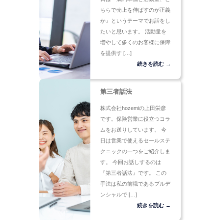
ちらで売上を伸ばすのが正義
か』というテーマでお話をし
たいと思います。 活動量を
増やして多くのお客様に保障
を提供す […]
続きを読む →
第三者話法
株式会社hozemiの上田栄彦
です。保険営業に役立つコラ
ムをお送りしています。 今
日は営業で使えるセールステ
クニックの一つをご紹介しま
す。 今回お話しするのは
『第三者話法』です。 この
手法は私の前職であるプルデ
ンシャルで […]
続きを読む →