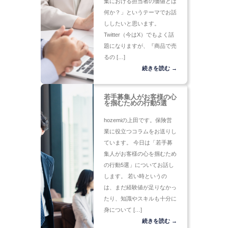
集における担当者の価値とは
何か？」というテーマでお話
ししたいと思います。
Twitter（今はX）でもよく話
題になりますが、『商品で売
るの […]
続きを読む →
若手募集人がお客様の心
を掴むための行動5選
hozemiの上田です。保険営
業に役立つコラムをお送りし
ています。 今日は「若手募
集人がお客様の心を掴むため
の行動5選」についてお話し
します。 若い時というの
は、まだ経験値が足りなかっ
たり、知識やスキルも十分に
身について […]
続きを読む →