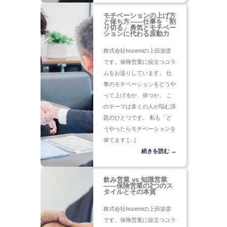
モチベーションの上げ方
と保ち方――仕事を「割
り切る」勇気とモチベー
ションに代わる原動力
株式会社hozemiの上田栄彦
です。保険営業に役立つコラ
ムをお送りしています。 仕
事のモチベーションをどうや
って上げるか、保つか。 こ
のテーマは多くの人が悩む課
題のひとつです。 私も「ど
うやったらモチベーションを
保てます […]
続きを読む →
飲み営業 vs 知識営業
――保険営業の2つのス
タイルとその本質
株式会社hozemiの上田栄彦
です。保険営業に役立つコラ