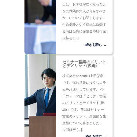
日は「お客様が亡くなったと
きに保険募集人が何をすべき
か」についてお話しします。
生命保険という商品は販売す
る時は当然に保険金や給付金
支払を […]
続きを読む →
セミナー営業のメリット
とデメリット(後編)
株式会社hozemiの上田栄彦
です。保険営業に役立つコラ
ムをお送りしています。 今
日のテーマは「セミナー営業
のメリットとデメリット(後
編)」です。前回はセミナー
営業のメリット、爆発的な生
産性について書きました。
今回はデ […]
続きを読む →