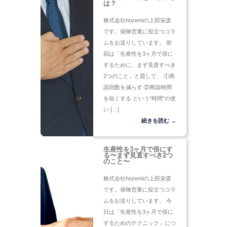
は？
株式会社hozemiの上田栄彦
です。保険営業に役立つコラ
ムをお送りしています。 前
回は「生産性を3ヶ月で倍に
するために、まず見直すべき
2つのこと」と題して、 ①商
談回数を減らす ②商談時間
を短くする という“時間”の使
い […]
続きを読む →
生産性を3ヶ月で倍にす
る〜まず見直すべき2つ
のこと〜
株式会社hozemiの上田栄彦
です。保険営業に役立つコラ
ムをお送りしています。 今
日は「生産性を3ヶ月で倍に
するためのテクニック」につ