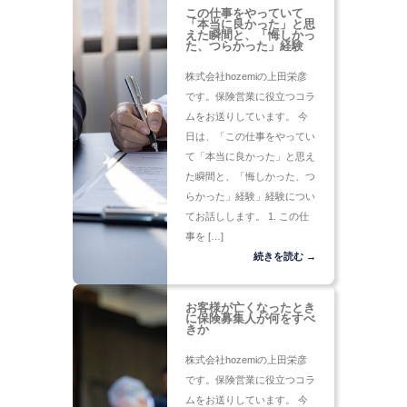
この仕事をやっていて
「本当に良かった」と思
えた瞬間と、「悔しかっ
た、つらかった」経験
株式会社hozemiの上田栄彦
です。保険営業に役立つコラ
ムをお送りしています。 今
日は、「この仕事をやってい
て「本当に良かった」と思え
た瞬間と、「悔しかった、つ
らかった」経験」経験につい
てお話しします。 1. この仕
事を […]
続きを読む →
お客様が亡くなったとき
に保険募集人が何をすべ
きか
株式会社hozemiの上田栄彦
です。保険営業に役立つコラ
ムをお送りしています。 今