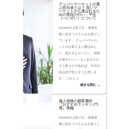
アッパーマーケットが選
ぶ担当者とは？ 高いマ
ーケットから選ばれるた
めの普段の行い：平生
（へいぜい）について
hozemiの上田です。保険営
業に役立つコラムをお送りし
ています。 アッパーマーケ
ットのお客さまに選ばれた
い、紹介をもらいたい、信頼
を築きたい── もしあなたが
そう願うのであれば、今日の
話は必ず役に立つと思いま
す。 これ […]
続きを読む →
個人保険の顧客属性
『おすすめランキング5
選』後編
hozemiの上田です。保険営
業に役立つコラムをお送りし