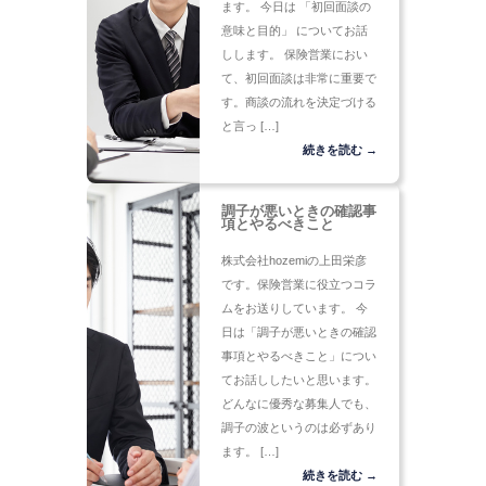
ます。 今日は 「初回面談の
意味と目的」 についてお話
しします。 保険営業におい
て、初回面談は非常に重要で
す。商談の流れを決定づける
と言っ […]
続きを読む →
調子が悪いときの確認事
項とやるべきこと
株式会社hozemiの上田栄彦
です。保険営業に役立つコラ
ムをお送りしています。 今
日は「調子が悪いときの確認
事項とやるべきこと」につい
てお話ししたいと思います。
どんなに優秀な募集人でも、
調子の波というのは必ずあり
ます。 […]
続きを読む →