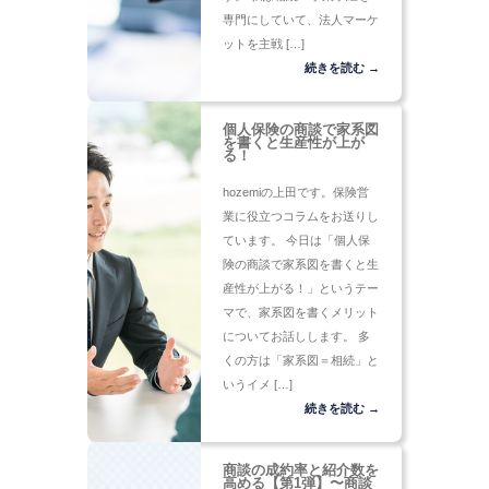
専門にしていて、法人マーケ
ットを主戦 […]
続きを読む →
個人保険の商談で家系図
を書くと生産性が上が
る！
hozemiの上田です。保険営
業に役立つコラムをお送りし
ています。 今日は「個人保
険の商談で家系図を書くと生
産性が上がる！」というテー
マで、家系図を書くメリット
についてお話しします。 多
くの方は「家系図＝相続」と
いうイメ […]
続きを読む →
商談の成約率と紹介数を
高める【第1弾】〜商談