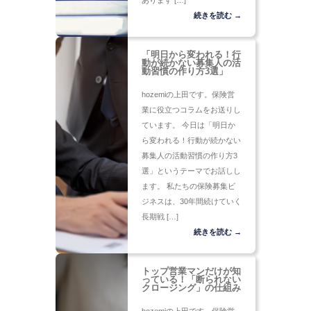
あります […]
続きを読む →
「明日から変われる！行
動が続かない募集人の活
動習慣の作り方3選」
hozemiの上田です。保険営
業に役立つコラムをお送りし
ています。 今日は「明日か
ら変われる！行動が続かない
募集人の活動習慣の作り方3
選」というテーマでお話しし
ます。 私たちの保険募集ビ
ジネスは、30年間続けていく
長期戦 […]
続きを読む →
トップ営業マンだけが知
っている！「断られない
クロージング」の仕組み