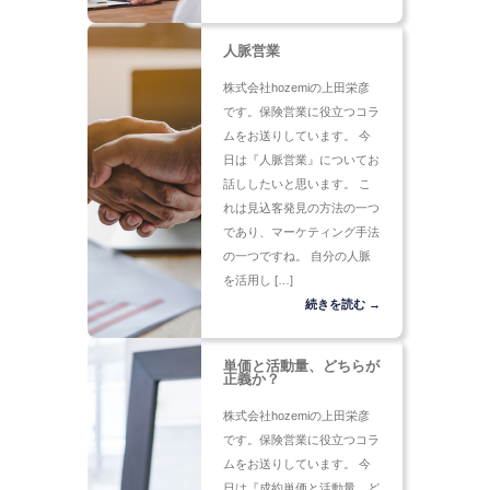
人脈営業
株式会社hozemiの上田栄彦
です。保険営業に役立つコラ
ムをお送りしています。 今
日は『人脈営業』についてお
話ししたいと思います。 こ
れは見込客発見の方法の一つ
であり、マーケティング手法
の一つですね。 自分の人脈
を活用し […]
続きを読む →
単価と活動量、どちらが
正義か？
株式会社hozemiの上田栄彦
です。保険営業に役立つコラ
ムをお送りしています。 今
日は『成約単価と活動量、ど