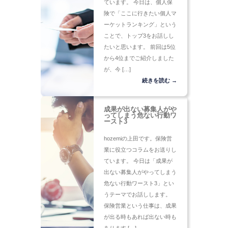
ています。 今日は、個人保
険で「ここに行きたい個人マ
ーケットランキング」という
ことで、トップ3をお話しし
たいと思います。 前回は5位
から4位までご紹介しました
が、今 […]
続きを読む →
成果が出ない募集人がや
ってしまう危ない行動ワ
ースト3
hozemiの上田です。保険営
業に役立つコラムをお送りし
ています。 今日は「成果が
出ない募集人がやってしまう
危ない行動ワースト3」とい
うテーマでお話しします。
保険営業という仕事は、成果
が出る時もあれば出ない時も