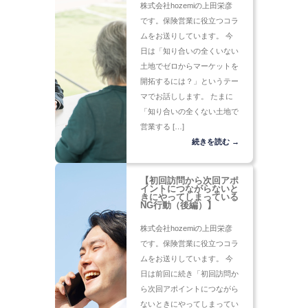
株式会社hozemiの上田栄彦
です。保険営業に役立つコラ
ムをお送りしています。 今
日は「知り合いの全くいない
土地でゼロからマーケットを
開拓するには？」というテー
マでお話しします。 たまに
「知り合いの全くない土地で
営業する […]
続きを読む →
【初回訪問から次回アポ
イントにつながらないと
きにやってしまっている
NG行動（後編）】
株式会社hozemiの上田栄彦
です。保険営業に役立つコラ
ムをお送りしています。 今
日は前回に続き「初回訪問か
ら次回アポイントにつながら
ないときにやってしまってい