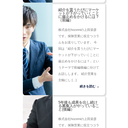
紹介を貰うたびにマーケ
ットが下がっていくこと
に歯止めをかけるには？
（前編）
株式会社hozemiの上田栄彦
です。保険営業に役立つコラ
ムをお送りしています。 今
回は「紹介を貰うたびにマー
ケットが下がっていくことに
歯止めをかけるには？」とい
うテーマで前編後編に分けて
お話しします。 紹介営業を
主軸にし […]
続きを読む →
5年後も成果を出し続け
る募集人がやっているこ
と(後編）
株式会社hozemiの上田栄彦
です。保険営業に役立つコラ