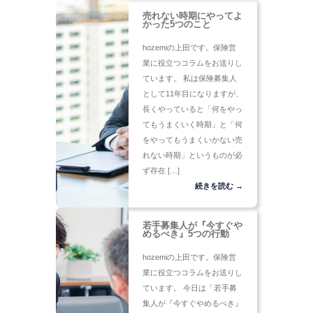
売れない時期にやってよ
かった5つのこと
hozemiの上田です。保険営
業に役立つコラムをお送りし
ています。 私は保険募集人
として11年目になりますが、
長くやっていると「何をやっ
てもうまくいく時期」と「何
をやってもうまくいかない売
れない時期」というものが必
ず存在 […]
続きを読む →
若手募集人が『今すぐや
めるべき』5つの行動
hozemiの上田です。保険営
業に役立つコラムをお送りし
ています。 今日は「若手募
集人が『今すぐやめるべき』