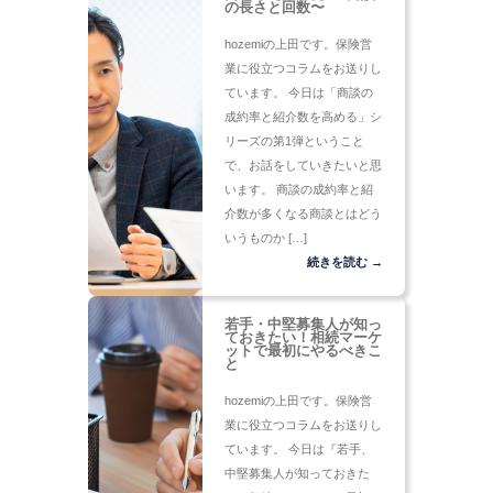
の長さと回数〜
hozemiの上田です。保険営
業に役立つコラムをお送りし
ています。 今日は「商談の
成約率と紹介数を高める」シ
リーズの第1弾ということ
で、お話をしていきたいと思
います。 商談の成約率と紹
介数が多くなる商談とはどう
いうものか […]
続きを読む →
若手・中堅募集人が知っ
ておきたい！相続マーケ
ットで最初にやるべきこ
と
hozemiの上田です。保険営
業に役立つコラムをお送りし
ています。 今日は『若手、
中堅募集人が知っておきた