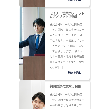
セミナー営業のメリット
とデメリット(前編)
株式会社hozemiの上田栄彦
です。保険営業に役立つコラ
ムをお送りしています。 今
日は「セミナー営業のメリッ
トとデメリット(前編)」につ
いてお話しします。 最近セ
ミナー営業を活用する保険募
集人が増えていますが、皆さ
んは実 […]
続きを読む →
初回面談の意味と目的
株式会社hozemiの上田栄彦
です。保険営業に役立つコラ
ムや動画などをお送りしてい