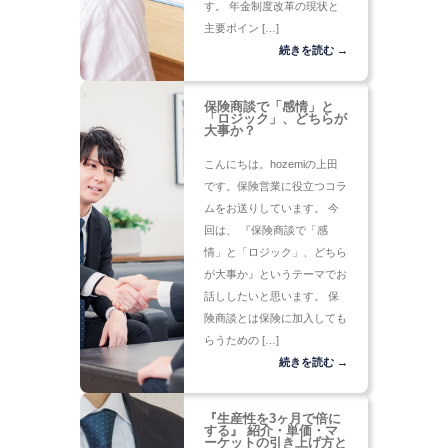
す。 年金制度改革の現状と
主要ポイン […]
続きを読む →
保険商談で「感情」と
「ロジック」、どちらが
大事か？
こんにちは。hozemiの上田
です。保険営業に役立つコラ
ムをお送りしています。 今
回は、 『保険商談で「感
情」と「ロジック」、どちら
が大事か』というテーマでお
話ししたいと思います。 保
険商談とは保険に加入しても
らうための […]
続きを読む →
『生産性を3ヶ月で倍に
する』 紹介・単価・マ
ーケットの引き上げ方と