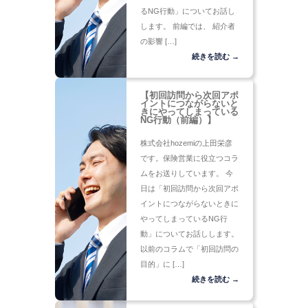
るNG行動」についてお話し
します。 前編では、 紹介者
の影響 […]
続きを読む →
【初回訪問から次回アポ
イントにつながらないと
きにやってしまっている
NG行動（前編）】
株式会社hozemiの上田栄彦
です。保険営業に役立つコラ
ムをお送りしています。 今
日は「初回訪問から次回アポ
イントにつながらないときに
やってしまっているNG行
動」についてお話しします。
以前のコラムで「初回訪問の
目的」に […]
続きを読む →