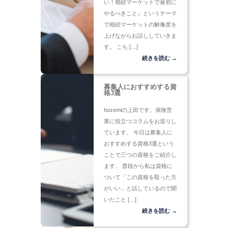
い！相続マーケットで最初に
やるべきこと』というテーマ
で相続マーケットの解像度を
上げながらお話ししていきま
す。 こち […]
続きを読む →
募集人におすすめする資
格3選
hozemiの上田です。保険営
業に役立つコラムをお送りし
ています。 今日は募集人に
おすすめする資格3選という
ことで三つの資格をご紹介し
ます。 普段から私は資格に
ついて「この資格を取った方
がいい」と話しているので聞
いたこと […]
続きを読む →