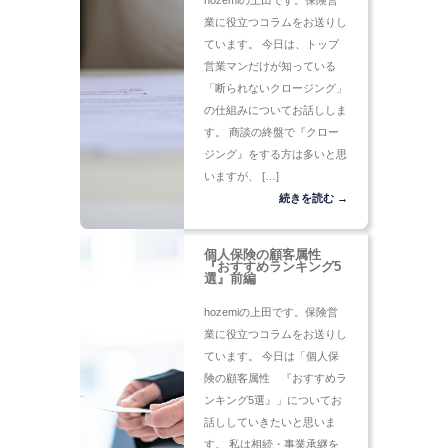
hozemiの上田です。保険営
業に役立つコラムをお送りし
ています。 今日は、トップ
営業マンだけが知っている
「断られないクロージング」
の仕組みについてお話ししま
す。 商談の終盤で『クロー
ジング』をする方は多いと思
いますが、 […]
続きを読む →
個人保険の顧客属性
『おすすめランキング5
選』前編
hozemiの上田です。保険営
業に役立つコラムをお送りし
ています。 今日は「個人保
険の顧客属性 『おすすめラ
ンキング5選』」についてお
話ししていきたいと思いま
す。 私は相続・事業承継を