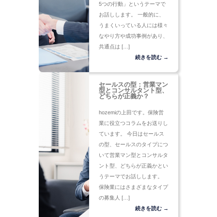
5つの行動」というテーマで
お話しします。 一般的に、
うまくいっている人には様々
なやり方や成功事例があり、
共通点は […]
続きを読む →
セールスの型：営業マン
型とコンサルタント型、
どちらが正義か？
hozemiの上田です。保険営
業に役立つコラムをお送りし
ています。 今日はセールス
の型、セールスのタイプにつ
いて営業マン型とコンサルタ
ント型、どちらが正義かとい
うテーマでお話しします。
保険業にはさまざまなタイプ
の募集人 […]
続きを読む →